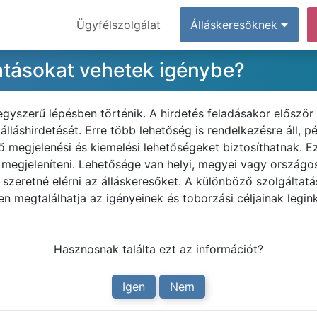
Ügyfélszolgálat
Álláskeresőknek
tatásokat vehetek igénybe?
egyszerű lépésben történik. A hirdetés feladásakor először 
lláshirdetését. Erre több lehetőség is rendelkezésre áll, pé
ő megjelenési és kiemelési lehetőségeket biztosíthatnak. 
é megjeleníteni. Lehetősége van helyi, megyei vagy országo
szeretné elérni az álláskeresőket. A különböző szolgáltat
n megtalálhatja az igényeinek és toborzási céljainak legi
Hasznosnak találta ezt az információt?
Igen
Nem