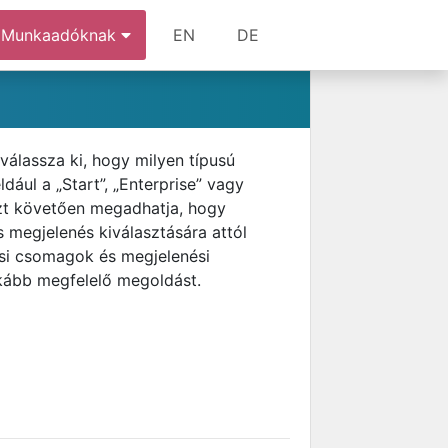
Munkaadóknak
EN
DE
válassza ki, hogy milyen típusú
ldául a „Start”, „Enterprise” vagy
Ezt követően megadhatja, hogy
s megjelenés kiválasztására attól
ási csomagok és megjelenési
nkább megfelelő megoldást.