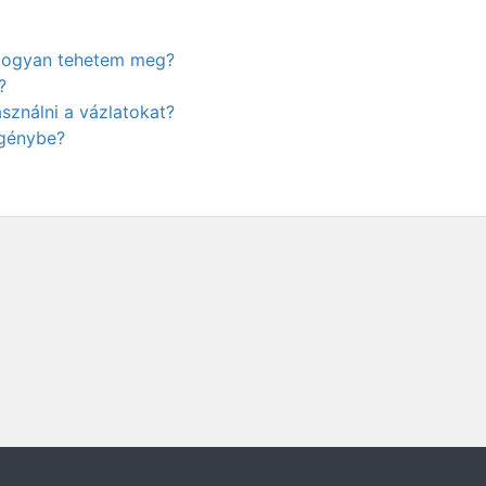
. Hogyan tehetem meg?
?
ználni a vázlatokat?
igénybe?