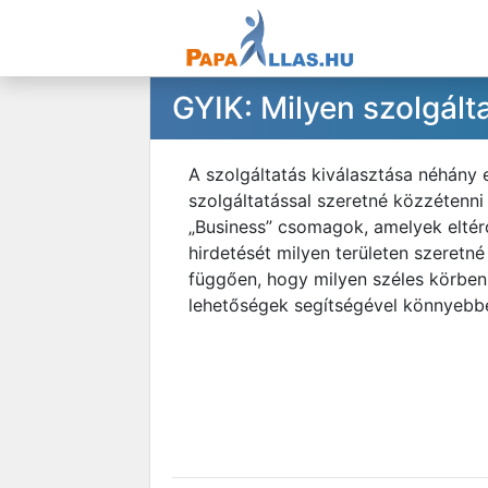
GYIK: Milyen szolgál
A szolgáltatás kiválasztása néhány 
szolgáltatással szeretné közzétenni á
„Business” csomagok, amelyek eltér
hirdetését milyen területen szeretn
függően, hogy milyen széles körben 
lehetőségek segítségével könnyebbe