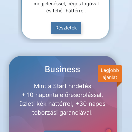
megjelenéssel, céges logóval
és fehér háttérrel.
Részletek
Business
Legjobb
ajánlat
Mint a Start hirdetés
+ 10 naponta előresorolással,
üzleti kék háttérrel, +30 napos
toborzási garanciával.