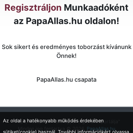
Regisztráljon
Munkaadóként
az PapaAllas.hu oldalon!
Sok sikert és eredményes toborzást kívánunk
Önnek!
PapaAllas.hu csapata
Az oldal a hatékonyabb működés érdekében
"Pápa, Veszprém vármegyei régió állásportálja"
Minden jog fentartva © 2026.
PapaAllas.hu
sütiket(cookie) használ. További információkért olvassa