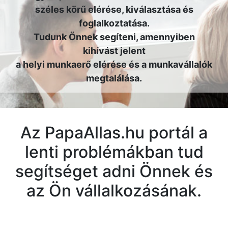
széles körű elérése, kiválasztása és
foglalkoztatása.
Tudunk Önnek segíteni, amennyiben
kihívást jelent
a helyi munkaerő elérése és a munkavállalók
megtalálása.
Az PapaAllas.hu portál a
lenti problémákban tud
segítséget adni Önnek és
az Ön vállalkozásának.