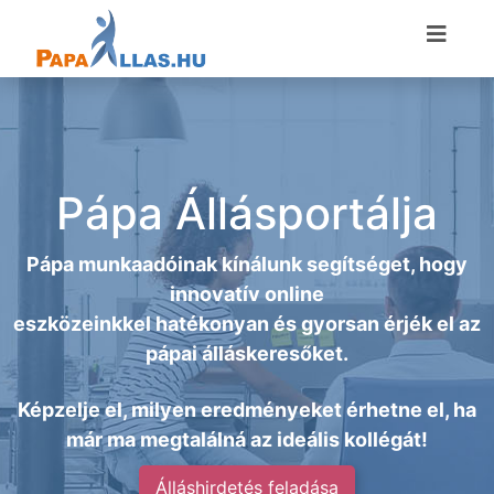
Pápa Állásportálja
Pápa munkaadóinak kínálunk segítséget, hogy
innovatív online
eszközeinkkel hatékonyan és gyorsan érjék el az
pápai álláskeresőket.
Képzelje el, milyen eredményeket érhetne el, ha
már ma megtalálná az ideális kollégát!
Álláshirdetés feladása