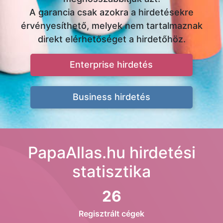
A garancia csak azokra a hirdetésekre
érvényesíthető, melyek nem tartalmaznak
direkt elérhetőséget a hirdetőhöz.
Enterprise hirdetés
Business hirdetés
PapaAllas.hu hirdetési
statisztika
26
Regisztrált cégek