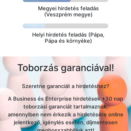
Megyei hirdetés feladás
(Veszprém megye)
Helyi hirdetés feladás (Pápa,
Pápa és környéke)
Toborzás garanciával!
Szeretne garanciát a hirdetéshez?
A Business és Enterprise hirdetések +30 nap
toborzási garanciát tartalmaznak,
amennyiben nem érkezik a hirdetésére online
jelentkező, igénylés esetén, díjmentesen
meghosszabbítjuk azt!