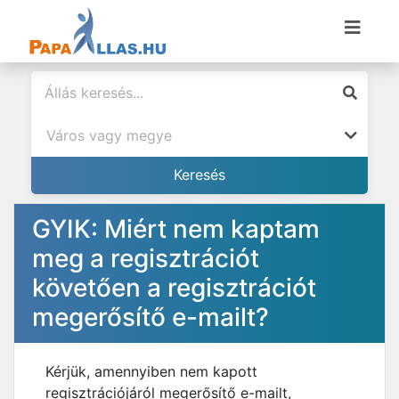
GYIK: Miért nem kaptam
meg a regisztrációt
követően a regisztrációt
megerősítő e-mailt?
Kérjük, amennyiben nem kapott
regisztrációjáról megerősítő e-mailt,